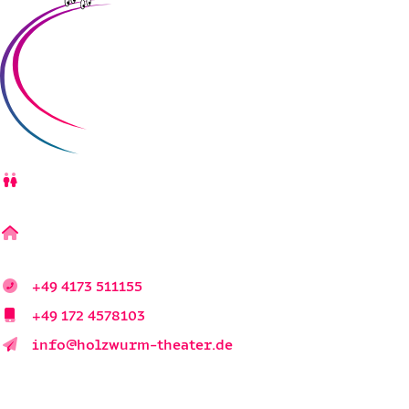
Jens Heidtmann &
Petra Erlemann
Pattensener Dorfstraße 4
21423 Winsen / Luhe
+49 4173 511155
+49 172 4578103
info@holzwurm-theater.de