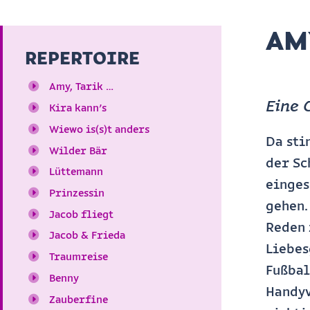
AM
REPERTOIRE
Amy, Tarik …
Eine 
Kira kann’s
Wiewo is(s)t anders
Da sti
Wilder Bär
der Sc
Lüttemann
einges
Prinzessin
gehen.
Jacob fliegt
Reden 
Jacob & Frieda
Liebes
Traumreise
Fußbal
Benny
Handyv
Zauberfine